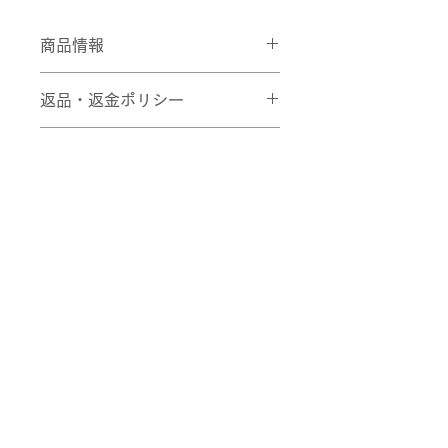
商品情報
商品の詳細を入力してください。サイ
返品・返金ポリシー
ズ、素材、取扱説明に加え、商品の特
徴やおすすめのポイントなどを説明し
返品・返金ポリシーを入力してくださ
ましょう。
商品の配送について
い。顧客が商品に満足しなかった場合
や、不備があった場合に行う手続きの
配送地域、料金、所要時間、梱包な
手順などを説明しましょう。内容を明
ど、商品の配送に関する情報を入力し
確にすることで顧客からの信頼を獲得
てください。配送情報を明確にするこ
し、安心して商品を購入していただけ
とで顧客からの信頼を獲得し、安心し
ます。
て商品を購入していただけます。
〒601-1246
京都市左京区大原井出町192
wakamizu@antique-shinagawa.com
【若水庵】
art@antique-shinagawa.com
【古美術品川】
Tel:
075-744-2011
プライバシーポリシー